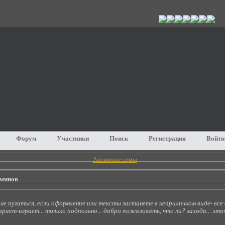
Форум
Участники
Поиск
Регистрация
Войти
Активные темы
Дминов
не пугаться, если оформление или тексты застанете в неприличном виде- все
рает-играет... только подпольно... добро пожаловать, что ли? заходи... эт