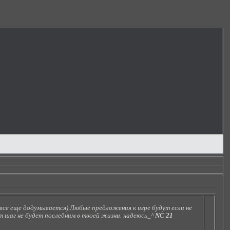
 все еще додумывается) Любые предложения к игре будут если не
от шаг не будет последним в твоей жизни. надеюсь_^
NC 21