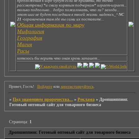
предложения к игре будут если не приняты, то точно
рассмотрены) *и снизу корявым подчерком* играет-играет...
только подпольно... добро пожаловать, что ли? заходи...
этот шаг не будет последним в твоей жизни. надеюсь_^
NC
21
-ограничения там где вы сами их поставите...
Общая информация по миру
Мифология
География
Магия
Расы
хотелось бы верить что оная хрень запашет...
Привет, Гость!
Войдите
или
зарегистрируйтесь
.
»
Под знамением пророчества...
»
Реклама
»
Дропшиппинг.
Готовый оптовый сайт для товарного бизнеса
Страница:
1
Дропшиппинг. Готовый оптовый сайт для товарного бизнеса