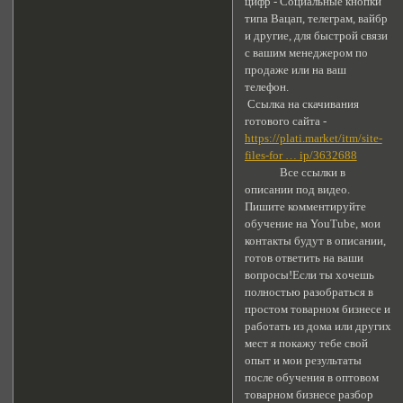
цифр - Социальные кнопки
типа Вацап, телеграм, вайбр
и другие, для быстрой связи
с вашим менеджером по
продаже или на ваш
телефон.
Ссылка на скачивания
готового сайта -
https://plati.market/itm/site-
files-for … ip/3632688
Все ссылки в
описании под видео.
Пишите комментируйте
обучение на YouTube, мои
контакты будут в описании,
готов ответить на ваши
вопросы!Если ты хочешь
полностью разобраться в
простом товарном бизнесе и
работать из дома или других
мест я покажу тебе свой
опыт и мои результаты
после обучения в оптовом
товарном бизнесе разбор