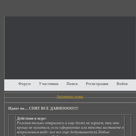
Форум
Участники
Поиск
Регистрация
Войти
Активные темы
Идите на.... СПЯТ ВСЕ ДАВНОООО!!!!
Действия в игре:
Ролевая только открылась и еще даже не играет, так что
прошу не пугаться, если оформление или тексты застанете в
неприличном виде- все все еще додумывается) Любые