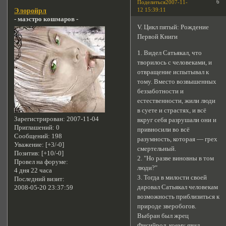
6
Поделиться
2007-11-
12 15:39:11
Элоройрл
- маэстро кошмаров -
V. Цикл пятый: Рождение
Первой Книги
1. Видел Сатьякал, что
творилось с человеками, и
отвращение испытывал к
тому. Вместо возвышенных
беззаботности и
естественности, жили люди
в суете и страстях, и всё
Зарегистрирован
: 2007-11-04
вкруг себя разрушали они и
Приглашений:
0
привносили во всё
Сообщений:
198
разумность, которая — грех
Уважение:
[+3/-0]
смертельный.
Позитив:
[+10/-0]
2. "Но разве виновны в том
Провел на форуме:
люди?"
4 дня 22 часа
3. Тогда в милости своей
Последний визит:
даровал Сатьякал человекам
2008-05-20 23:37:59
возможность приблизиться к
природе зверобогов.
Выбран был жрец
Фисийрол, коему явил