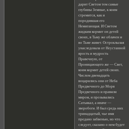
дарит Светом тем самые
глубины Земные, к коим
стремится, как и
породившая его
Немигающая. И Светом
жидким кормит он детей
своих, в Тьму же облачен и
во Тьме живет. Остроклылая
унаследовала от Неустанной
ярость и мудрость
Правечную, от
Проницающего же — Свет,
коим кормит детей своих.
Числом двенадцать
воцарились они от Неба
Предвечного до Моря
Предвечного и правили
миром, и прозывались
Сатьякал, а иначе —
зверобоги. И был средь них
тринадцатый, чье имя
предано забвенью, но что
следует, сказано о нем будет