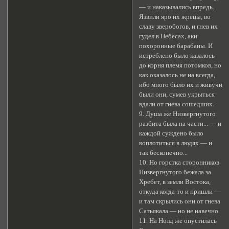
— и наказывались впредь.
Язвили яро их жрецы, во
славу зверобогов, и гнев их
гудел в Небесах, аки
похоронные барабаны. И
истреблено было казалось
до корня племя потомков, но
как оказалось не на всегда,
ибо много было их и живучи
были они, сумев укрыться
вдали от гнева сошедших.
9. Душа же Низвергнутого
разбита была на части... — и
каждой суждено было
воплотиться в людях — и
так бесконечно...
10. Но горстка сторонников
Низвергнутого бежала за
Хребет, в земли Востока,
откуда когда-то и пришли —
и там скрылись они от гнева
Сатьякала — но не навечно.
11. На Нолд же опустилась