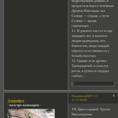
недрогнувшей дланью, и
прорастала вера в человеках
Древом Извечным, чье
Солнце — сердце, а лучи
Солнца — время
сжигающее...
11. И длилось так сто и еще
тридцать лет, и казалось
людям праведным, что
близок час, когда каждый
обретет естественность с
беззаботностью.
12. Однако ж не дремал
Тринадцатый, и сила его
росла, в душах и сердцах
слабых...
0
8
Поделиться
2007-11-
12 15:56:30
Элоройрл
- маэстро кошмаров -
VII. Цикл седьмой: Третье
Нисхождение