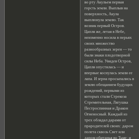
во рту Акульем первая
горсть земли. Выплыв на
поверхность, Акула
выплюнула землю. Так
возник первый Остров.
Цапля же, летая в Небе,
неизменно носила в перьях
своих множество
разнообразных зерен — то
были знаки плодотворной
силы Неба. Увидев Остров,
Цапля опустилась — и
впервые коснулась земли ее
лапа. И зерна просыпались в
землю обещанием будущих
рождений, первыми из
которых стали Стрекоза
Стремительная, Лягушка
Пестроспинная и Дракон
Огненосный. Каждый из
трех обладал дарами от
прародителей своих: даром
полета сквозь Свет или
даром обитанья во Тьме; и