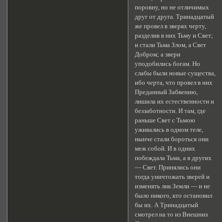
поровну, но не отличимых
друг от друга. Тринадцатый
же провел в зверях черту,
разделив в них Тьму и Свет;
и стали Тьма Злом, а Свет
Добром; а звери
уподобились богам. Но
слабы были новые существа,
ибо черта, что провел в них
Преданный Забвению,
лишила их естественности и
беззаботности. И там, где
раньше Свет с Тьмою
уживались в одном теле,
нынче стали бороться они
меж собой. И в одних
побеждала Тьма, а в других
— Свет. Принялись они
тогда уничтожать зверей и
изменять лик Земли — и не
было никого, кто остановил
бы их. А Тринадцатый
смотрел на то из Внешних