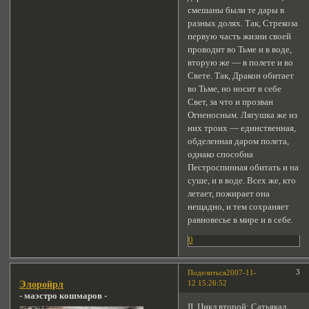
смешаны были те дары в
разных долях. Так, Стрекоза
первую часть жизни своей
проводит во Тьме и в воде,
вторую же — в полете и во
Свете. Так, Дракон обитает
во Тьме, но носит в себе
Свет, за что и прозван
Огненосным. Лягушка же из
них троих — единственная,
обделенная даром полета,
однако способна
Пестроспинная обитать и на
суше, и в воде. Всех же, кто
летает, пожирает она
нещадно, и тем сохраняет
равновесье в мире и в себе.
0
3
Поделиться
2007-11-
12 15:26:52
Элоройрл
- маэстро кошмаров -
ІІ. Цикл второй: Сатьякал