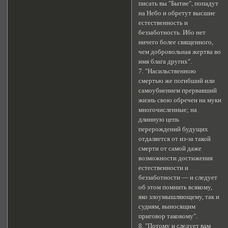
писать вы "Бытие", попадут
на Небо и обретут высшие
естественность и
беззаботность. Ибо нет
ничего более священного,
чем добровольная жертва во
имя блага других".
7. "Насильственною
смертью же погибший или
самоубиением прервавший
жизнь свою обречен на муки
многочисленные; на
длинную цепь
перерождений будущих
отдаляется от из-за такой
смерти от самой даже
возможности достижения
естественности и
беззаботности — и следует
об этом помнить всякому,
яко злоумышляющему, так и
судиям, выносящим
приговор таковому".
8. "Потому и следует вам