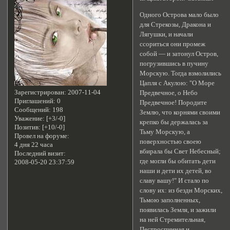
Одного Острова мало было
для Стрекозы, Дракона и
Лягушки, и начали
ссориться они промеж
собой — и затонул Остров,
погрузившись в пучину
Морскую. Тогда взмолились
Цапля с Акулою: "О Море
Зарегистрирован
: 2007-11-04
Предвечное, о Небо
Приглашений:
0
Предвечное! Породите
Сообщений:
198
Землю, что корнями своими
Уважение:
[+3/-0]
крепко бы держалась за
Позитив:
[+10/-0]
Тьму Морскую, а
Провел на форуме:
поверхностью своею
4 дня 22 часа
вбирала бы Свет Небесный;
Последний визит:
где могли бы обитать дети
2008-05-20 23:37:59
наши и дети их детей, во
славу вашу!" И стало по
слову их: из бездн Морских,
Тьмою заполненных,
появилась Земля, и зажили
на ней Стремительная,
Пестроспинная и