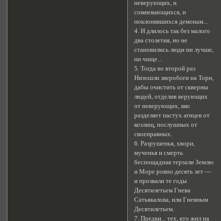
неверующих, и
сомневающихся, и
поклонявшихся демонам...
4. И длилось так без малого
два столетия, но не
становились люди ни лучше,
ни чище...
5. Тогда во второй раз
Низошли зверобоги на Торн,
дабы очистить от скверны
людей, отделив верующих
от неверующих, яко
разделяет пастух агнцев от
козлищ, послушных от
своенравных.
6. Разрушенья, хвори,
мученья и смерть
беспощадная терзали Землю
и Море ровно десять лет —
и прозвали те годы
Десятилетьем Гнева
Сатьякалова, или Гневным
Десятилетьем.
7. Предки... тех, кто жил на