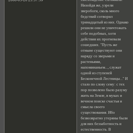
2008-05-20 23:37:59
Низойдя же, узрели
зверобоги, сколь много
бедствий сотворил
тринадцатый из них. Однако
решили они не уничтожать
себе подобных, хотя
действия их прогневали
сошедших. "Пусть же
отныне существуют они
наряду со зверьми и
растеньями,
напоминаньем..., служат
одной из ступеней
Бесконечной Лестницы..." И
стало по слову сему: с тех
пор позволено было разуму
жить на Земле, в муках и
вечном поиске счастья и
смысла своего
существования. Ибо
безвозвратно утеряны были
для них беззаботность и
естественность. В