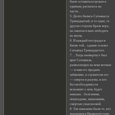
было оставаться целым и
единым, распалось на
части...
5. Долго бились Сатьякал и
Тринадцатый, и то одна, то
другая сторона брала верх,
но окончательно победить
не могла.
6. И каждый пострадал в
битве той... однако осилил
Сатьякал Тринадцатого.
7. ...Тогда низвергнут был
враг Сатьякала,
развоплощен на веки вечные
— и имя его предано
забвению, и служители его
— смерти и разума; и кто
без необходимости
вспомнит о нем, будет
наказан... болезнями,
невзгодами, лишениями,
смертью ужасноокой.
8. Так наказаны были те, кто
поклонялся Низвергнутому,