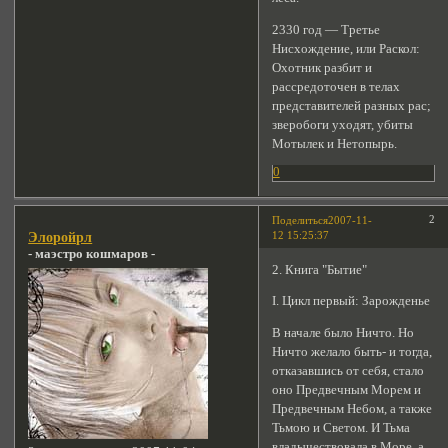
2330 год — Третье
Нисхождение, или Раскол:
Охотник разбит и
рассредоточен в телах
представителей разных рас;
зверобоги уходят, убиты
Мотылек и Нетопырь.
0
2
Поделиться
2007-11-
12 15:25:37
Элоройрл
- маэстро кошмаров -
2. Книга "Бытие"
І. Цикл первый: Зарожденье
В начале было Ничто. Но
Ничто желало быть- и тогда,
отказавшись от себя, стало
оно Предвечным Морем и
Предвечным Небом, а также
Тьмою и Светом. И Тьма
владычествовала в Море, а