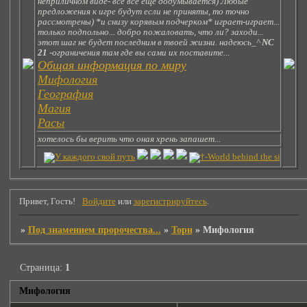
неприличном виде- все все еще додумывается) Любые
предложения к игре будут если не приняты, то точно
рассмотрены) *и снизу корявым подчерком* играет-играет...
только подпольно... добро пожаловать, что ли? заходи...
этот шаг не будет последним в твоей жизни. надеюсь_^
NC
21
-ограничения там где вы сами их поставите...
Общая информация по миру
Мифология
География
Магия
Расы
хотелось бы верить что оная хрень запашет...
Привет, Гость!
Войдите
или
зарегистрируйтесь
.
»
Под знамением пророчества...
»
Торн
»
Мифология
Страница:
1
Мифология