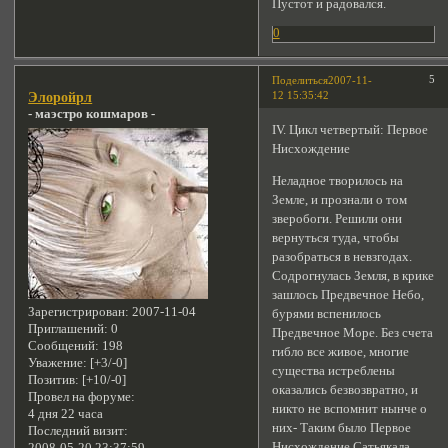
Пустот и радовался.
0
5
Поделиться
2007-11-
12 15:35:42
Элоройрл
- маэстро кошмаров -
ІV. Цикл четвертый: Первое
Нисхождение
Неладное творилось на
Земле, и прознали о том
зверобоги. Решили они
вернуться туда, чтобы
разобраться в невзгодах.
Содрогнулась Земля, в крике
зашлось Предвечное Небо,
Зарегистрирован
: 2007-11-04
бурями вспенилось
Приглашений:
0
Предвечное Море. Без счета
Сообщений:
198
гибло все живое, многие
Уважение:
[+3/-0]
существа истреблены
Позитив:
[+10/-0]
оказались безвозвратно, и
Провел на форуме:
никто не вспомнит нынче о
4 дня 22 часа
них- Таким было Первое
Последний визит:
Нисхождение Сатьякала.