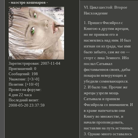
- маэстро кошмаров -
VI. Цикл шестой: Второе
Нисхождение
1. Пришел Фисийрол с
Книгою к другим жрецам,
но не приняли его и
насмеялись над ним. И был
изгнан он из града, чье имя
было забыто, сам же он —
стерт с лика Земного. Ибо
Зарегистрирован
: 2007-11-04
послал Сатьякал
Приглашений:
0
фистамьеннов своих, дабы
Сообщений:
198
покарали неверующих и
Уважение:
[+3/-0]
убедили сомневающихся.
Позитив:
[+10/-0]
2. И было так. Прочие же
Провел на форуме:
жрецы узрели мощь
4 дня 22 часа
Сатьякала и приняли
Последний визит:
Фисийрола со вниманием. И
2008-05-20 23:37:59
в храме напечатали они
Книгу во множестве, и
начали проповедовать,
наставляя на путь истинных.
3. Однако много оставалось