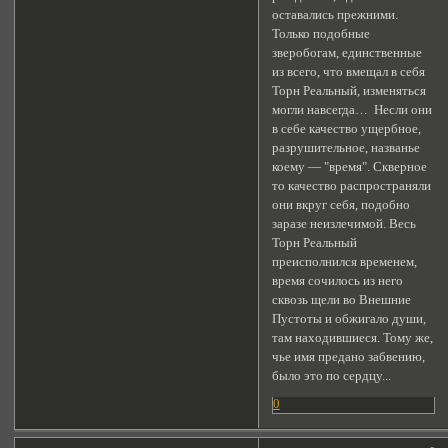
оставались прежними.
Только подобные
зверобогам, единственные
из всего, что вмещал в себя
Торн Реальный, изменяться
могли навсегда… Несли они
в себе качество ущербное,
разрушительное, названье
коему — "время". Скверное
то качество распространяли
они вкруг себя, подобно
заразе неизлечимой. Весь
Торн Реальный
преисполнился временем,
время сочилось из него
сквозь щели во Внешние
Пустоты и обжигало души,
там находившиеся. Тому же,
чье имя предано забвению,
было это по сердцу...
0