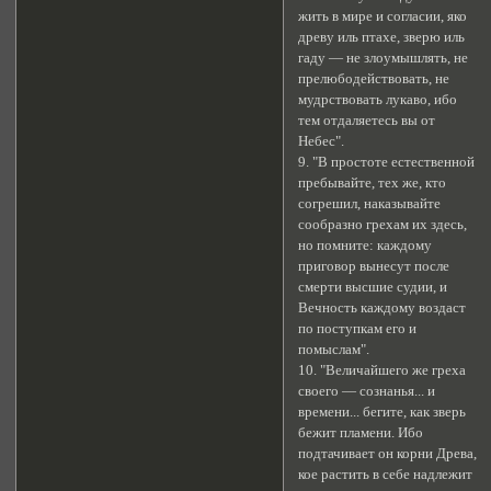
жить в мире и согласии, яко
древу иль птахе, зверю иль
гаду — не злоумышлять, не
прелюбодействовать, не
мудрствовать лукаво, ибо
тем отдаляетесь вы от
Небес".
9. "В простоте естественной
пребывайте, тех же, кто
согрешил, наказывайте
сообразно грехам их здесь,
но помните: каждому
приговор вынесут после
смерти высшие судии, и
Вечность каждому воздаст
по поступкам его и
помыслам".
10. "Величайшего же греха
своего — сознанья... и
времени... бегите, как зверь
бежит пламени. Ибо
подтачивает он корни Древа,
кое растить в себе надлежит