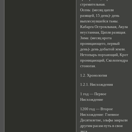
стремительная.
Осень: (месяц цапли
разящей, 15 день)- день
выплеснувшейся тьмы.
Кабарга Остроклыкая, Акула
неустанная, Цапля разящая.
Зима: (месяц крота
проницающего, первый
день)- день добытой земли.
Нетопырь порхающий, Крот
проницающий, Сколопендра
стоногая.
1.2. Хронология
1.2.1. Нисхождения
1 год — Первое
Нисхождение
1200 год — Второе
Нисхождение: Гневное
Десятилетие, эльфы закрыли
другим расам путь в свои
леса.