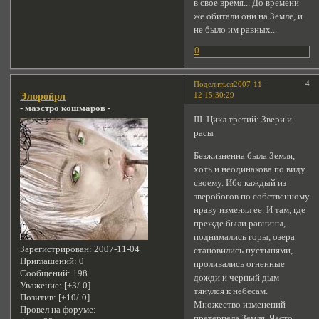
в свое время... До времени
же обитали они на Земле, и
не было им равных...
0
4
Поделиться
2007-11-
12 15:30:29
Элоройрл
- маэстро кошмаров -
ІІІ. Цикл третий: Звери и
расы
Безжизненна была Земля,
хоть и неодинакова по виду
своему. Ибо каждый из
зверобогов по собственному
нраву изменял ее. И там, где
прежде были равнины,
поднимались горы, озера
Зарегистрирован
: 2007-11-04
становились пустынями,
Приглашений:
0
проливались огненные
Сообщений:
198
дожди и черный дым
Уважение:
[+3/-0]
тянулся к небесам.
Позитив:
[+10/-0]
Множество изменений
Провел на форуме:
претерпела Земля. Часто