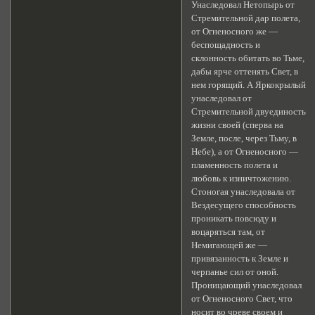
Унаследовал Нетопырь от
Стремительной дар полета,
от Огненосного же —
беспощадность и
склонность обитать во Тьме,
дабы ярче оттенять Свет, в
нем горящий. А Яркокрылый
унаследовал от
Стремительной двуединость
жизни своей (сперва на
Земле, после, через Тьму, в
Небе), а от Огненосного —
пламенность полета и
любовь к изничтожению.
Стоногая унаследовала от
Вездесущего способность
проникать повсюду и
воцаряться там, от
Немигающей же —
привязанность к Земле и
черпанье сил от оной.
Проницающий унаследовал
от Огненосного Свет, что
носит во чреве своем и