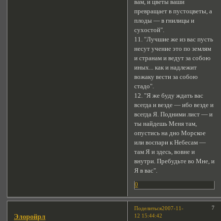
вам, и цветы ваши
превращает в пустоцветы, а
плоды — в гнилицы и
сухостой".
11. "Лучшие же из вас пусть
несут учение это по землям
и странам и ведут за собою
иных... как и надлежит
вожаку вести за собою
стадо".
12. "Я же буду ждать вас
всегда и везде — ибо везде и
всегда Я. Подними лист — и
ты найдешь Меня там,
опустись на дно Морское
или воспари к Небесам —
там Я и здесь, вовне и
внутри. Пребудьте во Мне, и
Я в вас".
0
7
Поделиться
2007-11-
12 15:44:42
Элоройрл