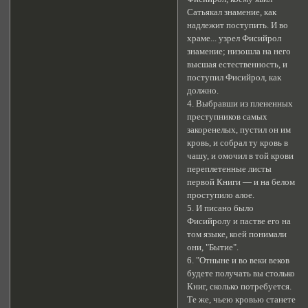
Сатьякал знамение, как
надлежит поступить. И во
храме... узрел Фисийрол
знамение; низошла на него
высшая естественность, и
поступил Фисийрол, как
должно.
4. Выбравши из плененных
преступников самых
закоренелых, пустил он им
кровь, и собрал ту кровь в
чашу, и омочил в той крови
переплетенные листы
первой Книги — и на белом
проступило алое.
5. И писано было
Фисийролу и пастве его на
том языке, коей понимали
они, "Бытие".
6. "Отныне и во веки веков
будете получать вы столько
Книг, сколько потребуется.
Те же, чьею кровью станете