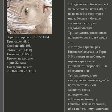
1. Видели зверобоги, что всё
меньше поклоняются Им, и
не по воле Их творится в
мире. Больше и больше
становилось тех, кто
следовал заветам
Тринадцатого, росло число
Зарегистрирован
: 2007-11-04
приверженцев его и храмов
Приглашений:
0
его.
Сообщений:
198
2. И тогда в третий раз
Уважение:
[+3/-0]
Низошел Сатьякал на Торн.
Позитив:
[+10/-0]
3. Но теперь не побеги, но
Провел на форуме:
корень стремились
4 дня 22 часа
уничтожить зверобоги — и
Последний визит:
обступили они
2008-05-20 23:37:59
Тринадцатого, коего
вынудили воплотиться, дабы
противостоять им и
защитить своих
приверженцев.
4. Именуют битву ту
Схизмой, или же Расколом,
ибо в ней то, чему назначено