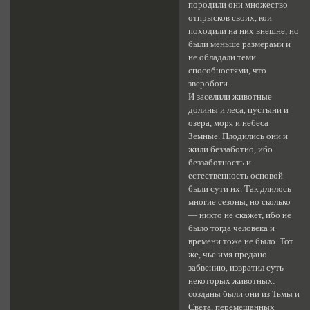
породили они множество
отпрысков своих, кои
походили на них внешне, но
были меньше размерами и
не обладали теми
способностями, что
зверобоги.
И заселили животные
долины и леса, пустыни и
озера, моря и небеса
Земные. Плодились они и
жили беззаботно, ибо
беззаботность и
естественность основой
были сути их. Так длилось
многие сезоны, но сколько
— никто не скажет, ибо не
было тогда человека и
времени тоже не было. Тот
же, чье имя предано
забвению, извратил суть
некоторых животных:
созданы были они из Тьмы и
Света, перемешанных