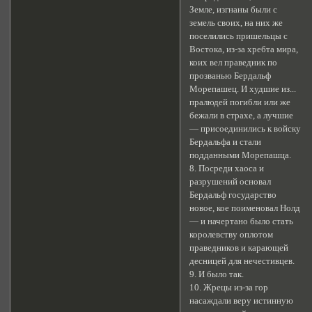
Земле, изгнаны были с
земель своих, на них же
поселились пришельцы с
Востока, из-за хребта мира,
коих вел праведник по
прозванью Бердальф
Морепашец. И худшие из...
пралюдей погибли или же
бежали в страхе, а лучшие
— присоединились к войску
Бердальфа и стали
подданными Морепашца.
8. Посреди хаоса и
разрушений основал
Бердальф государство
новое, кое поименовал Нолд
— и начертано было стать
королевству оплотом
праведников и карающей
десницей для нечестивцев.
9. И было так.
10. Жрецы из-за гор
насаждали веру истинную