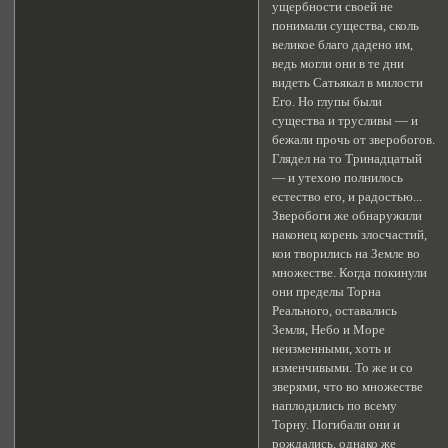
ущербности своей не
понимали существа, сколь
великое благо дадено им,
ведь могли они в те дни
видеть Сатьякал в милости
Его. Но глупы были
существа и трусливы — и
бежали прочь от зверобогов.
Глядел на то Тринадцатый
— и утехою полнилось
естество его, и радостью...
Зверобоги же обнаружили
наконец корень злосчастий,
кои творились на Земле во
множестве. Когда покинули
они пределы Торна
Реального, оставались
Земля, Небо и Море
неизменными, хоть и
изменчивыми. То же и со
зверями, что во множестве
наплодились по всему
Торну. Погибали они и
рождались, однако же