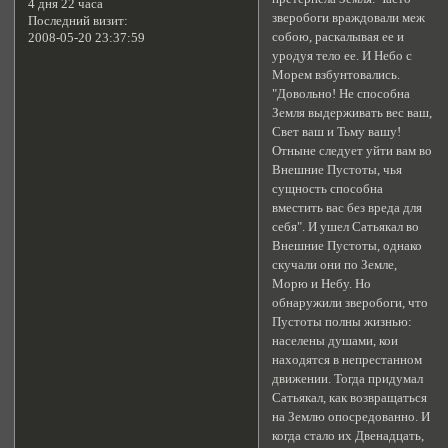
4 дня 22 часа
зверобоги враждовали меж
Последний визит:
собою, раскалывая ее и
2008-05-20 23:37:59
уродуя тело ее. И Небо с
Морем взбунтовались.
"Довольно! Не способна
Земля выдерживать вес ваш,
Свет ваш и Тьму вашу!
Отныне следует уйти вам во
Внешние Пустоты, чья
сущность способна
вместить вас без вреда для
себя". И ушел Сатьякал во
Внешние Пустоты, однако
скучали они по Земле,
Морю и Небу. Но
обнаружили зверобоги, что
Пустоты полны жизнью:
населены душами, кои
находятся в непрестанном
движении. Тогда придумал
Сатьякал, как возвращаться
на Землю опосредованно. И
когда стало их Двенадцать,