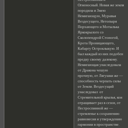
Огненосный. Новая же земля
породила и Змею
Немигающую, Муравья
Вездесущего, Нетопыря
Порхающего и Мотылька
Яркокрылого со
Сколопендрой Стоногой,
Крота Проницающего,
Кабаргу Остроклыкую. И
был каждый из них подобен
предку своему далекому.
Немигающая унаследовала
от Дракона чешую
прочную, от Лягушки же —
способность черпать силы
от Земли. Вездесущий
унаследовал от
Стремительной крылья, кои
отращивает раз в сезон, от
Пестроспинной же —
стремленье к сохранению
равновесия и утверждению
гармонии в пространстве.