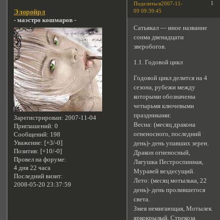
1
Поделиться
2007-11-
09 09:39:45
Элоройрл
- маэстро кошмаров -
Сатьякал — иное название
сонма двенадцати
зверобогов.
1.1. Годовой цикл
Годовой цикл делится на 4
сезона, рубежи между
которыми обозначены
четырьмя ключевыми
праздниками:
Зарегистрирован
: 2007-11-04
Весна: (месяц дракона
Приглашений:
0
огненосного, последний
Сообщений:
198
Уважение:
[+3/-0]
день)- день упавших зерен.
Позитив:
[+10/-0]
Дракон огненосный,
Провел на форуме:
Лягушка Пестроспинная,
4 дня 22 часа
Муравей вездесущий.
Последний визит:
Лето: (месяц мотылька, 22
2008-05-20 23:37:59
день)- день пролившегося
света.
Змея немигающая, Мотылек
яркокрылый, Стрекоза