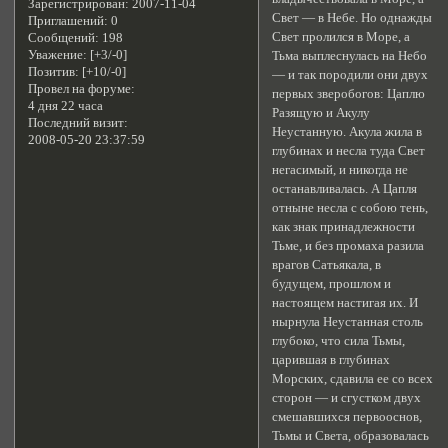
Зарегистрирован
: 2007-11-04
Свет — в Небе. Но однажды
Приглашений:
0
Свет пролился в Море, а
Сообщений:
198
Уважение:
[+3/-0]
Тьма выплеснулась на Небо
Позитив:
[+10/-0]
— и так породили они двух
Провел на форуме:
первых зверобогов: Цаплю
4 дня 22 часа
Разящую и Акулу
Последний визит:
Неустанную. Акула жила в
2008-05-20 23:37:59
глубинах и несла туда Свет
негасимый, и никогда не
останавливалась. А Цапля
отныне несла с собою тень,
как знак принадлежности
Тьме, и без промаха разила
врагов Сатьякала, в
будущем, прошлом и
настоящем настигая их. И
нырнула Неустанная столь
глубоко, что сила Тьмы,
царившая в глубинах
Морских, сдавила ее со всех
сторон — и сгустком двух
смешавшихся первооснов,
Тьмы и Света, образовалась